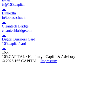
E-Mail
ts@165.capital
→
LinkedIn
in/tobiasschuett
→
Cleantech Bridge
cleantechbridge.com
→
Digital Business Card
165.capital/card
→
16
5
.
165.CAPITAL · Hamburg · Capital & Advisory
©
2026
165.CAPITAL
·
Impressum