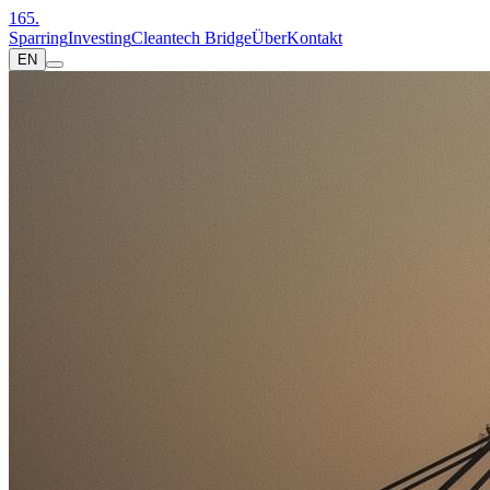
16
5
.
Sparring
Investing
Cleantech Bridge
Über
Kontakt
EN