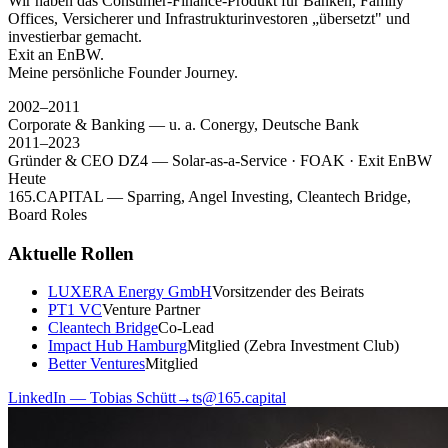
Wir haben das Consumer-Finance-Produkt für Banken, Family
Offices, Versicherer und Infrastruktur­investoren „übersetzt" und
investierbar gemacht.
Exit an EnBW.
Meine persönliche Founder Journey.
2002–2011
Corporate & Banking — u. a. Conergy, Deutsche Bank
2011–2023
Gründer & CEO DZ4 — Solar-as-a-Service · FOAK · Exit EnBW
Heute
165.CAPITAL — Sparring, Angel Investing, Cleantech Bridge,
Board Roles
Aktuelle Rollen
LUXERA Energy GmbH
Vorsitzender des Beirats
PT1 VC
Venture Partner
Cleantech Bridge
Co-Lead
Impact Hub Hamburg
Mitglied (Zebra Investment Club)
Better Ventures
Mitglied
LinkedIn — Tobias Schütt
→
ts@165.capital