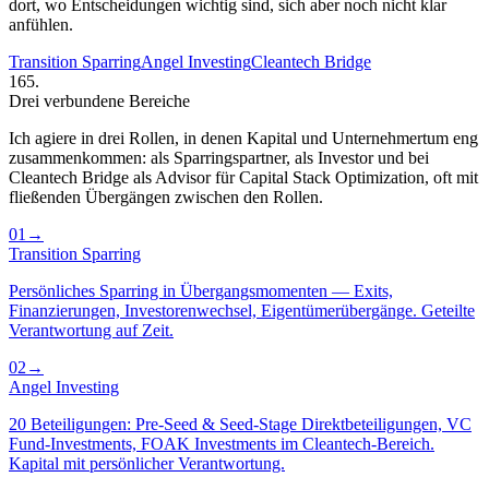
dort, wo Entscheidungen wichtig sind, sich aber noch nicht klar
anfühlen.
Transition Sparring
Angel Investing
Cleantech Bridge
16
5
.
Drei verbundene Bereiche
Ich agiere in drei Rollen, in denen Kapital und Unternehmertum eng
zusammenkommen: als Sparringspartner, als Investor und bei
Cleantech Bridge als Advisor für Capital Stack Optimization, oft mit
fließenden Übergängen zwischen den Rollen.
01
→
Transition Sparring
Persönliches Sparring in Übergangsmomenten — Exits,
Finanzierungen, Investoren­wechsel, Eigentümer­übergänge. Geteilte
Verantwortung auf Zeit.
02
→
Angel Investing
20 Beteiligungen: Pre-Seed & Seed-Stage Direktbeteiligungen, VC
Fund-Investments, FOAK Investments im Cleantech-Bereich.
Kapital mit persönlicher Verantwortung.