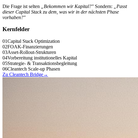
Die Frage ist selten
„Bekommen wir Kapital?"
Sondern:
„Passt
dieser Capital Stack zu dem, was wir in der nächsten Phase
vorhaben?"
Kernfelder
0
1
Capital Stack Optimization
0
2
FOAK-Finanzierungen
0
3
Asset-Rollout-Strukturen
0
4
Vorbereitung institutionelles Kapital
0
5
Strategie- & Transaktions­begleitung
0
6
Cleantech Scale-up Phasen
Zu Cleantech Bridge
→